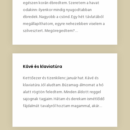
egészen korán ébredtem. Szeretem a havat
odakinn: ilyenkor mindig nyugodtabban
ébredek. Nagyobb a csönd. Egy hét távlatából
megállapíthatom, egyre nehezebben viselem a
szilvesztert. Megöregedtem?…
Kávé és klaviatúra
Kettőezer és tizenkilenc január hat. Kávé és
klaviatúra Jól aludtam. Búzamag-álmomat a hó
alatt rögtön feledtem. Minden áldott reggel
sajognak tagjaim. Hátam és derekam ismétlődő
fájdalmát tavalyról hoztam magammal, akár…