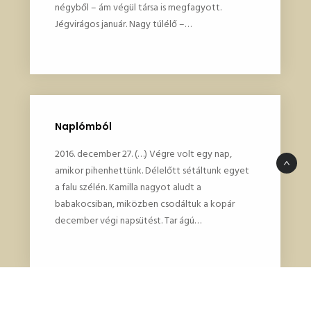
négyből – ám végül társa is megfagyott.
Jégvirágos január. Nagy túlélő –…
Naplómból
2016. december 27. (…) Végre volt egy nap,
amikor pihenhettünk. Délelőtt sétáltunk egyet
a falu szélén. Kamilla nagyot aludt a
babakocsiban, miközben csodáltuk a kopár
december végi napsütést. Tar ágú…