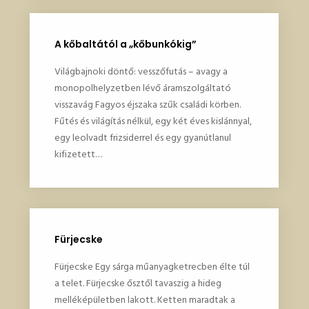
A kőbaltától a „kőbunkókig”
Világbajnoki döntő: vesszőfutás – avagy a
monopolhelyzetben lévő áramszolgáltató
visszavág Fagyos éjszaka szűk családi körben.
Fűtés és világítás nélkül, egy két éves kislánnyal,
egy leolvadt frizsiderrel és egy gyanútlanul
kifizetett…
Fürjecske
Fürjecske Egy sárga műanyagketrecben élte túl
a telet. Fürjecske ősztől tavaszig a hideg
melléképületben lakott. Ketten maradtak a